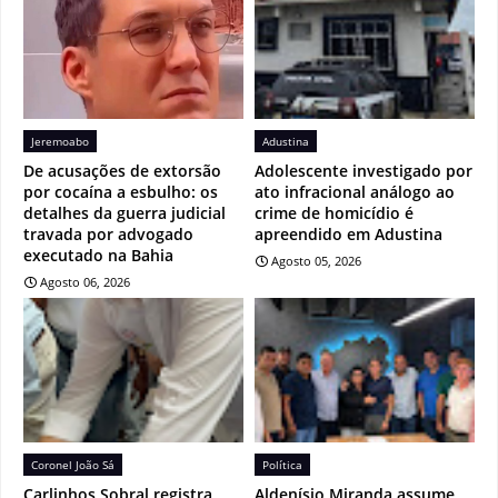
Jeremoabo
Adustina
De acusações de extorsão
Adolescente investigado por
por cocaína a esbulho: os
ato infracional análogo ao
detalhes da guerra judicial
crime de homicídio é
travada por advogado
apreendido em Adustina
executado na Bahia
Agosto 05, 2026
Agosto 06, 2026
Coronel João Sá
Política
Carlinhos Sobral registra
Aldenísio Miranda assume