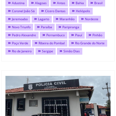
Adustina
Alagoas
Antas
Bahia
Brasil
Coronel João Sá
Cícero Dantas
Heliópolis
Jeremoabo
Lagarto
Maranhão
Nordeste
Novo Triunfo
Paraíba
Paripiranga
Pedro Alexandre
Pernambuco
Piauí
Pinhão
Poço Verde
Ribeira do Pombal
Rio Grande do Norte
Rio de Janeiro
Sergipe
Simão Dias