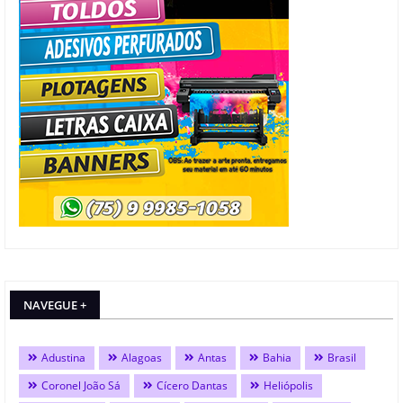
NAVEGUE +
Adustina
Alagoas
Antas
Bahia
Brasil
Coronel João Sá
Cícero Dantas
Heliópolis