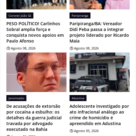
Coronel João Sá
Paripiranga
PESO POLÍTICO! Carlinhos
Paripiranga/BA: Vereador
Sobral amplia força e
Didi Peba passa a integrar
conquista novos apoios em
projeto liderado por Ricardo
Paulo Afonso
Maia
Agosto 08, 2026
Agosto 08, 2026
Jeremoabo
Adustina
De acusações de extorsão
Adolescente investigado por
por cocaína a esbulho: os
ato infracional análogo ao
detalhes da guerra judicial
crime de homicídio é
travada por advogado
apreendido em Adustina
executado na Bahia
Agosto 05, 2026