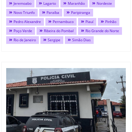
Jeremoabo
Lagarto
Maranhão
Nordeste
Novo Triunfo
Paraíba
Paripiranga
Pedro Alexandre
Pernambuco
Piauí
Pinhão
Poço Verde
Ribeira do Pombal
Rio Grande do Norte
Rio de Janeiro
Sergipe
Simão Dias