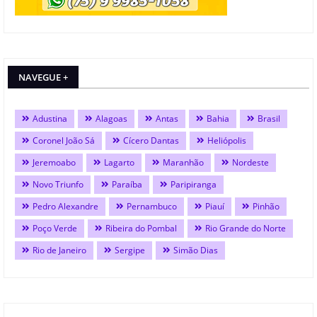
NAVEGUE +
Adustina
Alagoas
Antas
Bahia
Brasil
Coronel João Sá
Cícero Dantas
Heliópolis
Jeremoabo
Lagarto
Maranhão
Nordeste
Novo Triunfo
Paraíba
Paripiranga
Pedro Alexandre
Pernambuco
Piauí
Pinhão
Poço Verde
Ribeira do Pombal
Rio Grande do Norte
Rio de Janeiro
Sergipe
Simão Dias