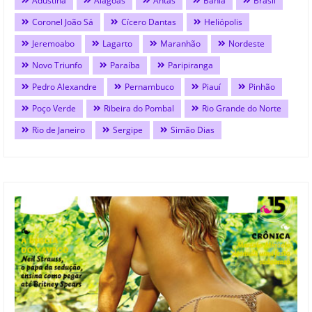
Adustina
Alagoas
Antas
Bahia
Brasil
Coronel João Sá
Cícero Dantas
Heliópolis
Jeremoabo
Lagarto
Maranhão
Nordeste
Novo Triunfo
Paraíba
Paripiranga
Pedro Alexandre
Pernambuco
Piauí
Pinhão
Poço Verde
Ribeira do Pombal
Rio Grande do Norte
Rio de Janeiro
Sergipe
Simão Dias