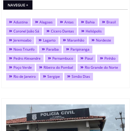
NAVEGUE +
Adustina
Alagoas
Antas
Bahia
Brasil
Coronel João Sá
Cícero Dantas
Heliópolis
Jeremoabo
Lagarto
Maranhão
Nordeste
Novo Triunfo
Paraíba
Paripiranga
Pedro Alexandre
Pernambuco
Piauí
Pinhão
Poço Verde
Ribeira do Pombal
Rio Grande do Norte
Rio de Janeiro
Sergipe
Simão Dias