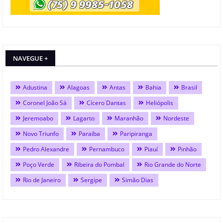
NAVEGUE +
Adustina
Alagoas
Antas
Bahia
Brasil
Coronel João Sá
Cícero Dantas
Heliópolis
Jeremoabo
Lagarto
Maranhão
Nordeste
Novo Triunfo
Paraíba
Paripiranga
Pedro Alexandre
Pernambuco
Piauí
Pinhão
Poço Verde
Ribeira do Pombal
Rio Grande do Norte
Rio de Janeiro
Sergipe
Simão Dias