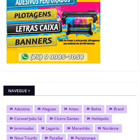
NAVEGUE +
Adustina
Alagoas
Antas
Bahia
Brasil
Coronel João Sá
Cícero Dantas
Heliópolis
Jeremoabo
Lagarto
Maranhão
Nordeste
Novo Triunfo
Paraíba
Paripiranga