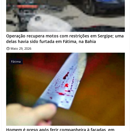
Operação recupera motos com restrições em Sergipe; uma
delas havia sido furtada em Fátima, na Bahia
Maio 29, 2026
Fátima
Homem é preso após ferir companheira à facadas, em