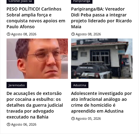
Coronel João Sá
Paripiranga
PESO POLÍTICO! Carlinhos
Paripiranga/BA: Vereador
Sobral amplia força e
Didi Peba passa a integrar
conquista novos apoios em
projeto liderado por Ricardo
Paulo Afonso
Maia
Agosto 08, 2026
Agosto 08, 2026
Jeremoabo
Adustina
De acusações de extorsão
Adolescente investigado por
por cocaína a esbulho: os
ato infracional análogo ao
detalhes da guerra judicial
crime de homicídio é
travada por advogado
apreendido em Adustina
executado na Bahia
Agosto 05, 2026
Agosto 06, 2026