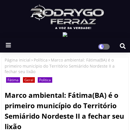
Página inicial
Política
Marco ambiental: Fátima(BA) é o
primeiro município do Território Semiárido Nordeste II a
fechar seu lixão
Fátima
Geral
Política
Marco ambiental: Fátima(BA) é o
primeiro município do Território
Semiárido Nordeste II a fechar seu
lixão