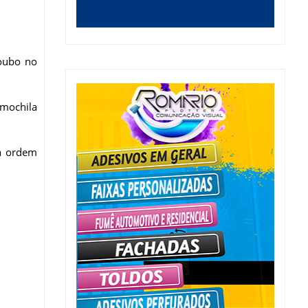
roubo no
mochila
 à ordem