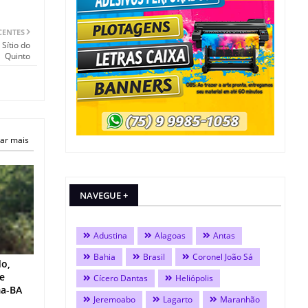
CENTES
Sítio do
Quinto
ar mais
NAVEGUE +
Adustina
Alagoas
Antas
Bahia
Brasil
Coronel João Sá
do,
 e
Cícero Dantas
Heliópolis
ma-BA
Jeremoabo
Lagarto
Maranhão