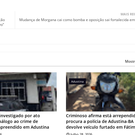
MAIS RE
ção
Mudança de Morgana cai como bomba e oposição sai fortalecida em 
vo”
Mostr
Adustina
investigado por ato
Criminoso afirma está arrependi
análogo ao crime de
procura a polícia de Adustina-BA
apreendido em Adustina
devolve veículo furtado em Fáti
26
Julho 28, 2026