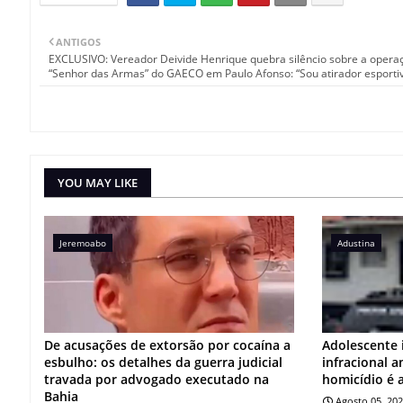
ANTIGOS
EXCLUSIVO: Vereador Deivide Henrique quebra silêncio sobre a opera
“Senhor das Armas” do GAECO em Paulo Afonso: “Sou atirador esporti
YOU MAY LIKE
Jeremoabo
Adustina
De acusações de extorsão por cocaína a
Adolescente 
esbulho: os detalhes da guerra judicial
infracional 
travada por advogado executado na
homicídio é 
Bahia
Agosto 05, 20