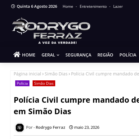
Quinta 6 Agosto 2026
Home
Entretenimento
Lazer
HOME
GERAL
SEGURANÇA
REGIÃO
POLÍCIA
Página inicial
Simão Dias
Polícia Civil cumpre mandado de
Polícia
Simão Dias
Polícia Civil cumpre mandado de
em Simão Dias
Rodrygo Ferraz
maio 23, 2026