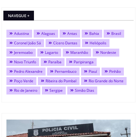
NAVEGUE +
Adustina
Alagoas
Antas
Bahia
Brasil
Coronel João Sá
Cícero Dantas
Heliópolis
Jeremoabo
Lagarto
Maranhão
Nordeste
Novo Triunfo
Paraíba
Paripiranga
Pedro Alexandre
Pernambuco
Piauí
Pinhão
Poço Verde
Ribeira do Pombal
Rio Grande do Norte
Rio de Janeiro
Sergipe
Simão Dias