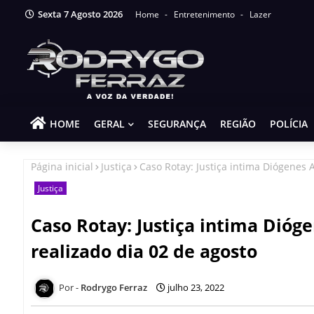
Sexta 7 Agosto 2026
Home
Entretenimento
Lazer
HOME
GERAL
SEGURANÇA
REGIÃO
POLÍCIA
Página inicial
Justiça
Caso Rotay: Justiça intima Diógenes A
Justiça
Caso Rotay: Justiça intima Dióge
realizado dia 02 de agosto
Rodrygo Ferraz
julho 23, 2022