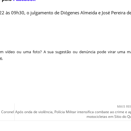
022 às 09h30, o julgamento de Diógenes Almeida e José Pereira d
 um vídeo ou uma foto? A sua sugestão ou denúncia pode virar uma ma
6.
MAIS RE
e Coronel
Após onda de violência, Polícia Militar intensifica combate ao crime e 
motocicletas em Sítio do Q