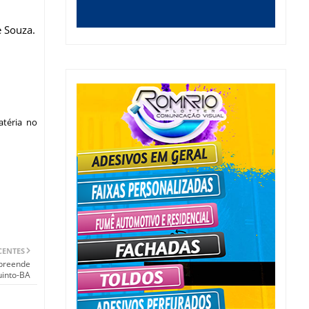
e Souza.
téria no
CENTES
apreende
uinto-BA