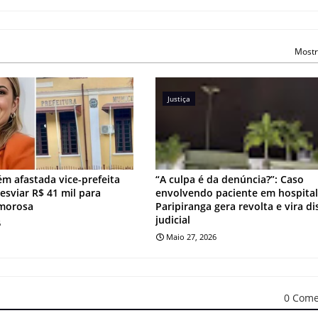
Mostr
Justiça
ém afastada vice-prefeita
“A culpa é da denúncia?”: Caso
esviar R$ 41 mil para
envolvendo paciente em hospital
morosa
Paripiranga gera revolta e vira d
judicial
6
Maio 27, 2026
0 Come