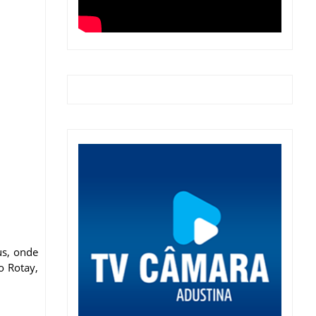
us, onde
o Rotay,