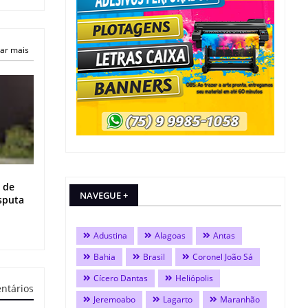
ar mais
 de
NAVEGUE +
isputa
Adustina
Alagoas
Antas
Bahia
Brasil
Coronel João Sá
Cícero Dantas
Heliópolis
ntários
Jeremoabo
Lagarto
Maranhão