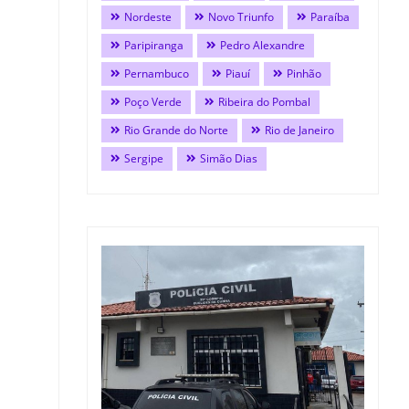
Nordeste
Novo Triunfo
Paraíba
Paripiranga
Pedro Alexandre
Pernambuco
Piauí
Pinhão
Poço Verde
Ribeira do Pombal
Rio Grande do Norte
Rio de Janeiro
Sergipe
Simão Dias