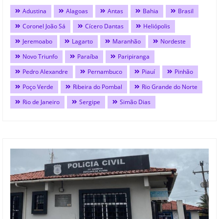
Adustina
Alagoas
Antas
Bahia
Brasil
Coronel João Sá
Cícero Dantas
Heliópolis
Jeremoabo
Lagarto
Maranhão
Nordeste
Novo Triunfo
Paraíba
Paripiranga
Pedro Alexandre
Pernambuco
Piauí
Pinhão
Poço Verde
Ribeira do Pombal
Rio Grande do Norte
Rio de Janeiro
Sergipe
Simão Dias