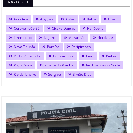
NAVEGUE +
Adustina
Alagoas
Antas
Bahia
Brasil
Coronel João Sá
Cícero Dantas
Heliópolis
Jeremoabo
Lagarto
Maranhão
Nordeste
Novo Triunfo
Paraíba
Paripiranga
Pedro Alexandre
Pernambuco
Piauí
Pinhão
Poço Verde
Ribeira do Pombal
Rio Grande do Norte
Rio de Janeiro
Sergipe
Simão Dias