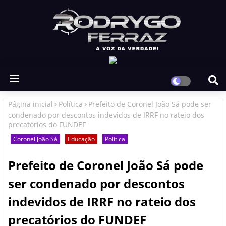
Página inicial
Política
Prefeito de Coronel João Sá pode ser
condenado por descontos indevidos de IRRF no rateio dos
precatórios do FUNDEF
Coronel João Sá
Educação
Política
Prefeito de Coronel João Sá pode
ser condenado por descontos
indevidos de IRRF no rateio dos
precatórios do FUNDEF