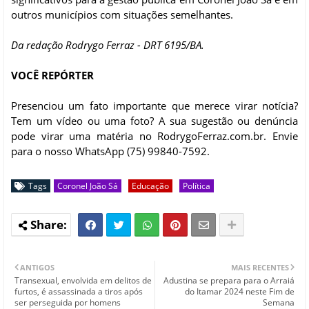
outros municípios com situações semelhantes.
Da redação Rodrygo Ferraz - DRT 6195/BA.
VOCÊ REPÓRTER
Presenciou um fato importante que merece virar notícia?
Tem um vídeo ou uma foto? A sua sugestão ou denúncia
pode virar uma matéria no RodrygoFerraz.com.br. Envie
para o nosso WhatsApp (75) 99840-7592.
Tags
Coronel João Sá
Educação
Política
ANTIGOS
MAIS RECENTES
Transexual, envolvida em delitos de
Adustina se prepara para o Arraiá
furtos, é assassinada a tiros após
do Itamar 2024 neste Fim de
ser perseguida por homens
Semana