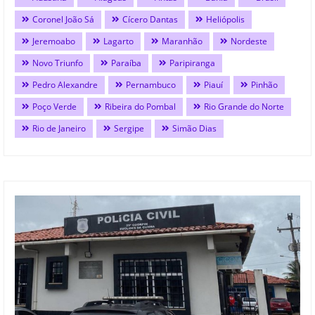
Coronel João Sá
Cícero Dantas
Heliópolis
Jeremoabo
Lagarto
Maranhão
Nordeste
Novo Triunfo
Paraíba
Paripiranga
Pedro Alexandre
Pernambuco
Piauí
Pinhão
Poço Verde
Ribeira do Pombal
Rio Grande do Norte
Rio de Janeiro
Sergipe
Simão Dias