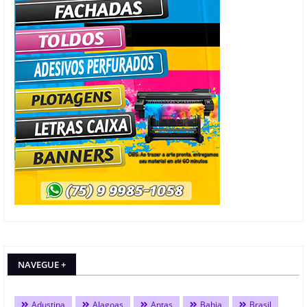
NAVEGUE +
Adustina
Alagoas
Antas
Bahia
Brasil